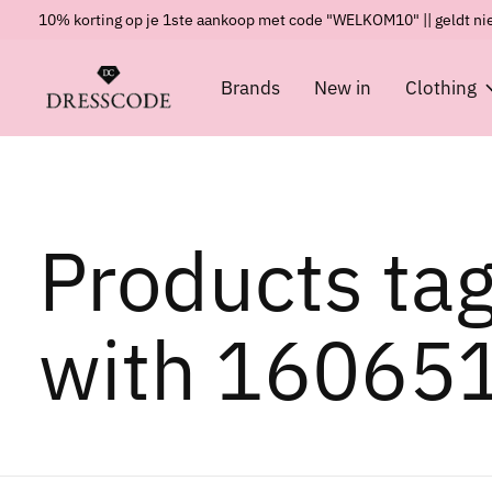
10% korting op je 1ste aankoop met code "WELKOM10" || geldt nie
Brands
New in
Clothing
Products ta
with 16065