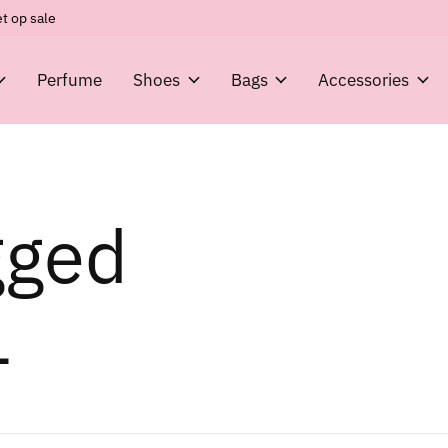
t op sale
Perfume
Shoes
Bags
Accessories
gged
1