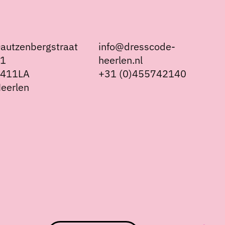
autzenbergstraat
info@dresscode-
21
heerlen.nl
6411LA
+31 (0)455742140
eerlen
Nederlands
English