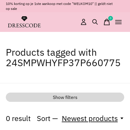
10% korting op je 1ste aankoop met code "WELKOM10" || geldt niet
op sale
0
items
Products tagged with
24SMPWHYFP37P660775
Show filters
0
result
Sort —
Newest products