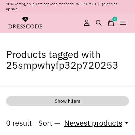
10% korting op je 1ste aankoop met code "WELKOM10" || geldt niet
op sale
0
items
Products tagged with
25smpwhyfp32p720253
Show filters
0
result
Sort —
Newest products