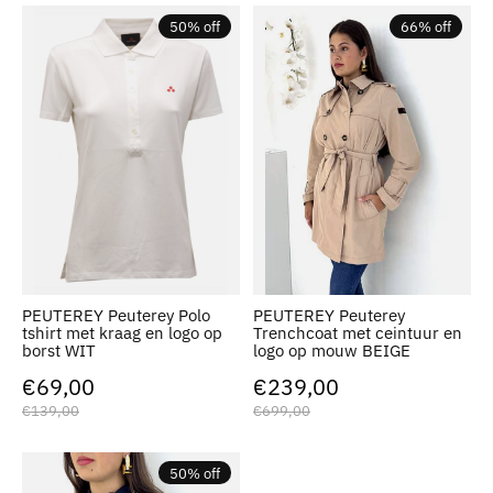
50% off
66% off
PEUTEREY Peuterey Polo
PEUTEREY Peuterey
tshirt met kraag en logo op
Trenchcoat met ceintuur en
borst WIT
logo op mouw BEIGE
€69,00
€239,00
€139,00
€699,00
50% off