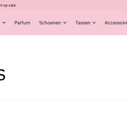
t op sale
g
Parfum
Schoenen
Tassen
Accessoir
s