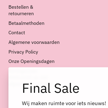
Bestellen &
retourneren
Betaalmethoden
Contact
Algemene voorwaarden
Privacy Policy
Onze Openingsdagen
Kortingscode:
Welkom10 op niet
Final Sale
afgeprijsde artikelen
Wij maken ruimte voor iets nieuws!