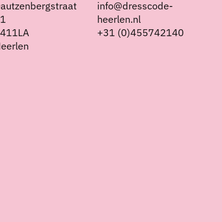
autzenbergstraat
info@dresscode-
21
heerlen.nl
6411LA
+31 (0)455742140
eerlen
Nederlands