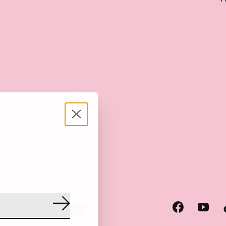
scode
RSS-feed
Abonneer