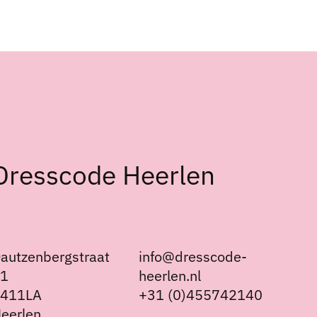
Dresscode Heerlen
autzenbergstraat
info@dresscode-
21
heerlen.nl
6411LA
+31 (0)455742140
eerlen