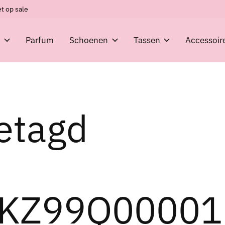
t op sale
g
Parfum
Schoenen
Tassen
Accessoir
etagd
KZ99Q00001