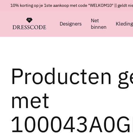
10% korting op je 1ste aankoop met code "WELKOM10" || geldt nie
Net
Designers
Kledin
binnen
Producten g
met
100043A0G