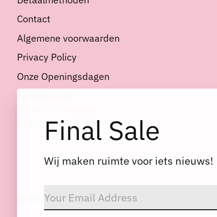
Contact
Algemene voorwaarden
Privacy Policy
Onze Openingsdagen
Kortingscode:
Welkom10 op niet
Final Sale
afgeprijsde artikelen
Wij maken ruimte voor iets nieuws!
© Copyright 2026 Dres