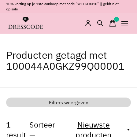
10% korting op je 1ste aankoop met code "WELKOM10" || geldt niet
op sale
0
items
Producten getagd met
100044A0GKZ99Q00001
Filters weergeven
1
Sorteer
Nieuwste
result
—
producten