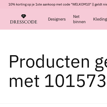
10% korting op je 1ste aankoop met code "WELKOM10" || geldt nie
Net
Designers
Kledin
binnen
Producten g
met 10157