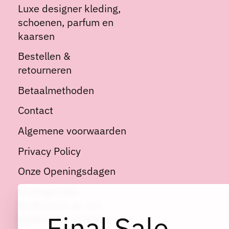
Luxe designer kleding,
schoenen, parfum en
kaarsen
Bestellen &
retourneren
Betaalmethoden
Contact
Algemene voorwaarden
Privacy Policy
Onze Openingsdagen
Kortingscode:
Welkom10 op niet
Final Sale
afgeprijsde artikelen