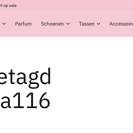
t op sale
g
Parfum
Schoenen
Tassen
Accessoir
etagd
3a116