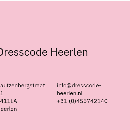
Dresscode Heerlen
autzenbergstraat
info@dresscode-
21
heerlen.nl
6411LA
+31 (0)455742140
eerlen