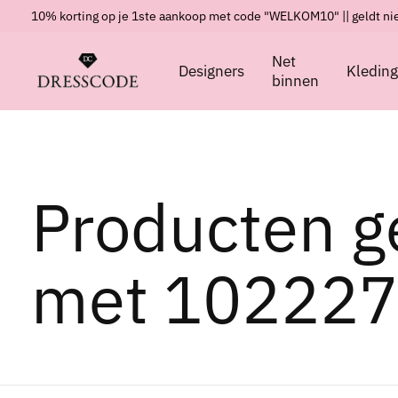
10% korting op je 1ste aankoop met code "WELKOM10" || geldt nie
Net
Designers
Kledin
binnen
Producten g
met 102227