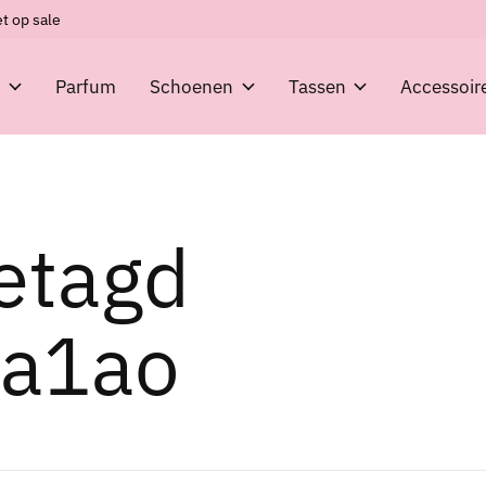
t op sale
g
Parfum
Schoenen
Tassen
Accessoir
etagd
a1ao