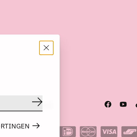
scode
RSS-feed
Abonneer
ORTINGEN