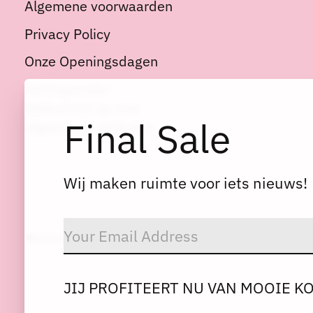
Algemene voorwaarden
Privacy Policy
Onze Openingsdagen
Kortingscode:
Welkom10 op niet
Final Sale
afgeprijsde artikelen
Wij maken ruimte voor iets nieuws!
© Copyright 2026 Dres
JIJ PROFITEERT NU VAN MOOIE K