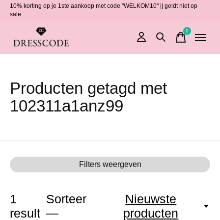
10% korting op je 1ste aankoop met code "WELKOM10" || geldt niet op
sale
0
items
Producten getagd met
102311a1anz99
Filters weergeven
1
Sorteer
Nieuwste
result
—
producten