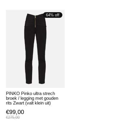
64% off
PINKO Pinko ultra strech
broek / legging met gouden
rits Zwart (valt klein uit)
€99,00
€275,00