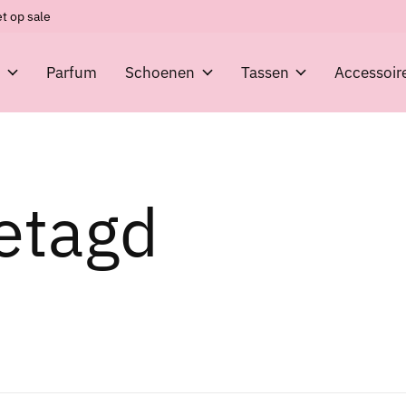
t op sale
g
Parfum
Schoenen
Tassen
Accessoir
etagd