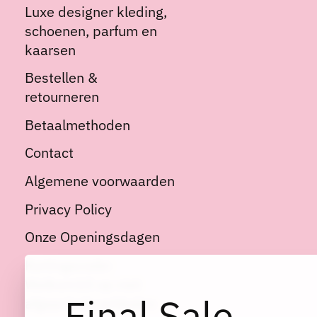
Luxe designer kleding,
schoenen, parfum en
kaarsen
Bestellen &
retourneren
Betaalmethoden
Contact
Algemene voorwaarden
Privacy Policy
Onze Openingsdagen
Kortingscode:
Welkom10 op niet
Final Sale
afgeprijsde artikelen