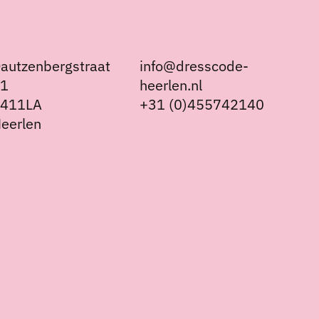
autzenbergstraat
info@dresscode-
21
heerlen.nl
6411LA
+31 (0)455742140
eerlen