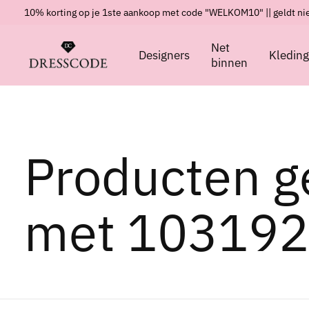
10% korting op je 1ste aankoop met code "WELKOM10" || geldt nie
Net
Designers
Kledin
binnen
Producten g
met 103192