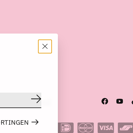
scode
RSS-feed
Abonneer
ORTINGEN