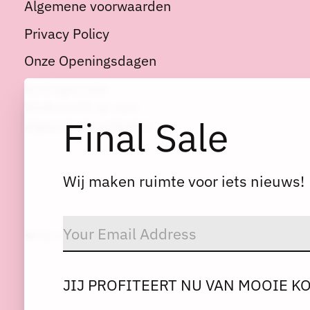
Algemene voorwaarden
Privacy Policy
Onze Openingsdagen
Kortingscode:
Welkom10 op niet
Final Sale
afgeprijsde artikelen
Wij maken ruimte voor iets nieuws!
© Copyright 2026 Dres
JIJ PROFITEERT NU VAN MOOIE K