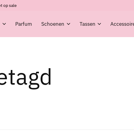
t op sale
g
Parfum
Schoenen
Tassen
Accessoir
etagd