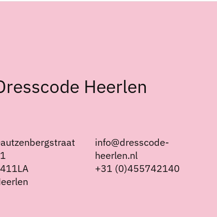
Dresscode Heerlen
autzenbergstraat
info@dresscode-
21
heerlen.nl
6411LA
+31 (0)455742140
eerlen