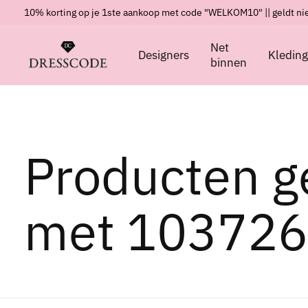
10% korting op je 1ste aankoop met code "WELKOM10" || geldt nie
Net
Designers
Kledin
binnen
Producten g
met 103726