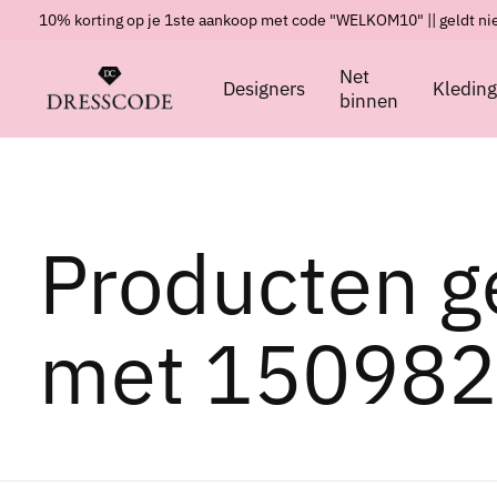
10% korting op je 1ste aankoop met code "WELKOM10" || geldt nie
Net
Designers
Kledin
binnen
Producten g
met 150982