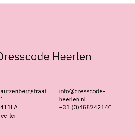
Dresscode Heerlen
autzenbergstraat
info@dresscode-
21
heerlen.nl
6411LA
+31 (0)455742140
eerlen