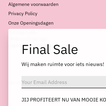
Algemene voorwaarden
Privacy Policy
Onze Openingsdagen
Kortingscode:
Welkom10 op niet
Final Sale
afgeprijsde artikelen
Wij maken ruimte voor iets nieuws!
© Copyright 2026 Dres
JIJ PROFITEERT NU VAN MOOIE K