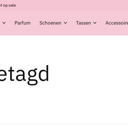
t op sale
g
Parfum
Schoenen
Tassen
Accessoir
etagd