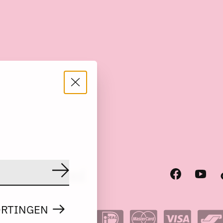
scode
RSS-feed
Abonneer
ORTINGEN