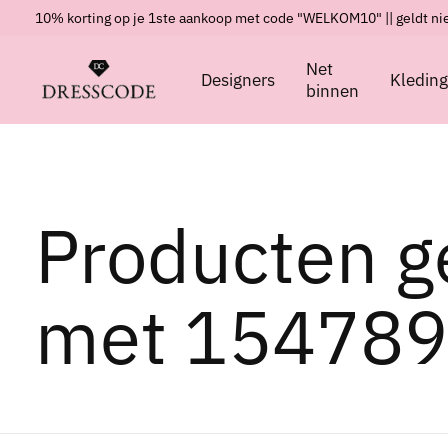
10% korting op je 1ste aankoop met code "WELKOM10" || geldt nie
Net
Designers
Kledin
binnen
Producten g
met 154789