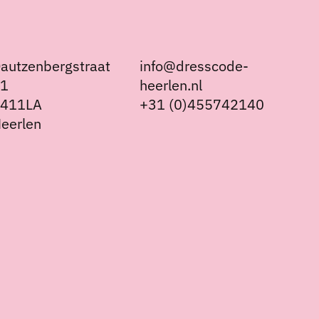
autzenbergstraat
info@dresscode-
21
heerlen.nl
6411LA
+31 (0)455742140
eerlen