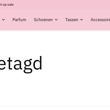
t op sale
g
Parfum
Schoenen
Tassen
Accessoir
etagd