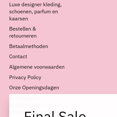
Luxe designer kleding,
schoenen, parfum en
kaarsen
Bestellen &
retourneren
Betaalmethoden
Contact
Algemene voorwaarden
Privacy Policy
Onze Openingsdagen
Kortingscode:
Welkom10 op niet
Final Sale
afgeprijsde artikelen