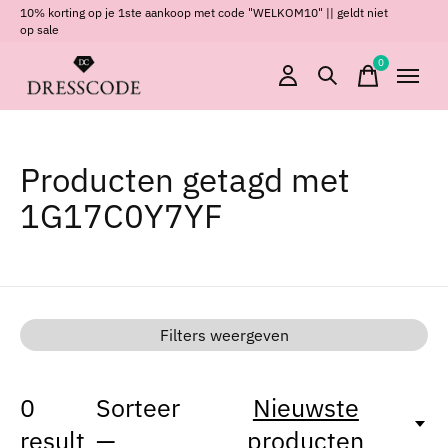
10% korting op je 1ste aankoop met code "WELKOM10" || geldt niet
op sale
0
items
Producten getagd met
1G17C0Y7YF
Filters weergeven
0
Sorteer
Nieuwste
result
—
producten