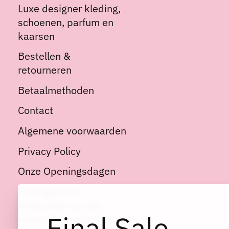
Luxe designer kleding,
schoenen, parfum en
kaarsen
Bestellen &
retourneren
Betaalmethoden
Contact
Algemene voorwaarden
Privacy Policy
Onze Openingsdagen
Kortingscode:
Welkom10 op niet
Final Sale
afgeprijsde artikelen