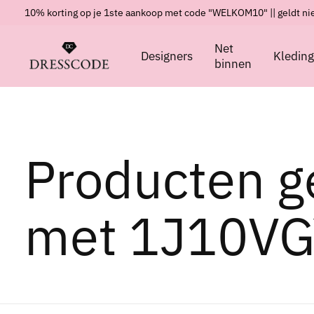
10% korting op je 1ste aankoop met code "WELKOM10" || geldt nie
Net
Designers
Kledin
binnen
Producten g
met 1J10V