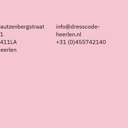
autzenbergstraat
info@dresscode-
21
heerlen.nl
6411LA
+31 (0)455742140
eerlen