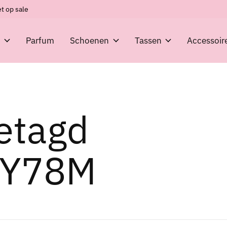
t op sale
g
Parfum
Schoenen
Tassen
Accessoir
etagd
GY78M