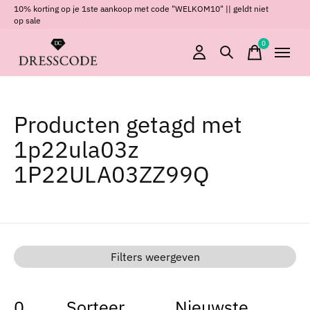
10% korting op je 1ste aankoop met code "WELKOM10" || geldt niet
op sale
0
items
Producten getagd met
1p22ula03z
1P22ULA03ZZ99Q
Filters weergeven
0
Sorteer
Nieuwste