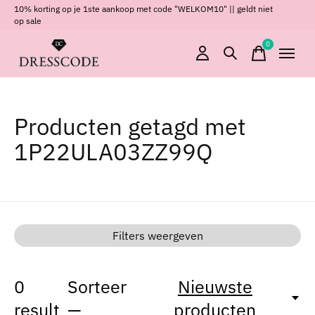
10% korting op je 1ste aankoop met code "WELKOM10" || geldt niet
op sale
0
items
Producten getagd met
1P22ULA03ZZ99Q
Filters weergeven
0
Sorteer
Nieuwste
result
—
producten