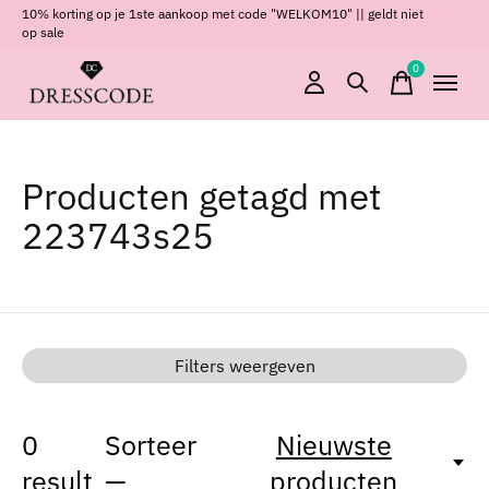
10% korting op je 1ste aankoop met code "WELKOM10" || geldt niet
op sale
0
items
Producten getagd met
223743s25
Filters weergeven
0
Sorteer
Nieuwste
result
—
producten