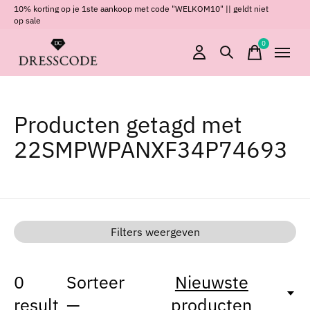
10% korting op je 1ste aankoop met code "WELKOM10" || geldt niet
op sale
0
items
Producten getagd met
22SMPWPANXF34P74693
Filters weergeven
0
Sorteer
Nieuwste
result
—
producten