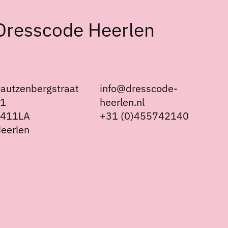
Dresscode Heerlen
autzenbergstraat
info@dresscode-
21
heerlen.nl
6411LA
+31 (0)455742140
eerlen