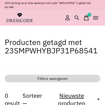
10% korting op je 1ste aankoop met code "WELKOM10" || geldt niet
op sale
0
items
Producten getagd met
23SMPWHYBJP31P68541
Filters weergeven
0
Sorteer
Nieuwste
result
—
producten