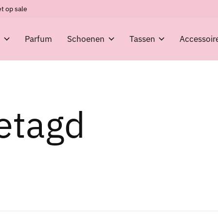
t op sale
g
Parfum
Schoenen
Tassen
Accessoir
etagd