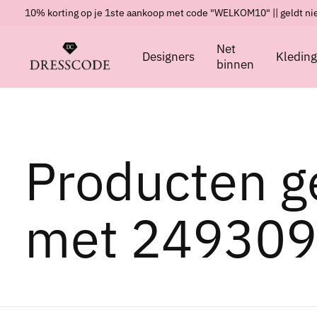
10% korting op je 1ste aankoop met code "WELKOM10" || geldt nie
Net
Designers
Kledin
binnen
Producten g
met 249309