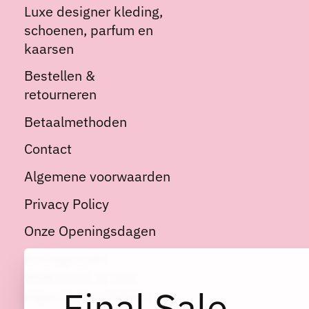
Luxe designer kleding,
schoenen, parfum en
kaarsen
Bestellen &
retourneren
Betaalmethoden
Contact
Algemene voorwaarden
Privacy Policy
Onze Openingsdagen
Kortingscode:
Welkom10 op niet
Final Sale
afgeprijsde artikelen