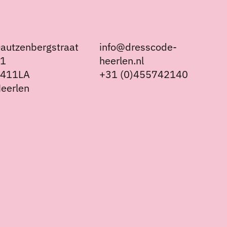
autzenbergstraat
info@dresscode-
21
heerlen.nl
6411LA
+31 (0)455742140
eerlen