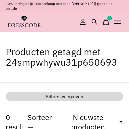
10% korting op je 1ste aankoop met code "WELKOM10" || geldt niet
op sale
0
items
Producten getagd met
24smpwhywu31p650693
Filters weergeven
0
Sorteer
Nieuwste
result
—
producten