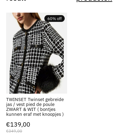
60% off
TWINSET Twinset gebreide
jas / vest pied de poule
ZWART & WIT ( bontjes
kunnen eraf met knoopjes )
€139,00
€349,00