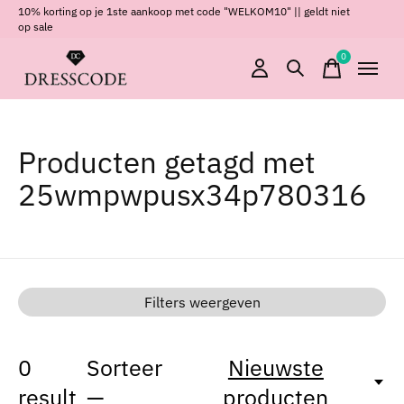
10% korting op je 1ste aankoop met code "WELKOM10" || geldt niet
op sale
0
items
Producten getagd met
25wmpwpusx34p780316
Filters weergeven
0
Sorteer
Nieuwste
result
—
producten