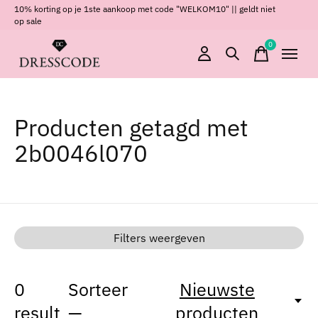
10% korting op je 1ste aankoop met code "WELKOM10" || geldt niet
op sale
0
items
Producten getagd met
2b0046l070
Filters weergeven
0
Sorteer
Nieuwste
result
—
producten