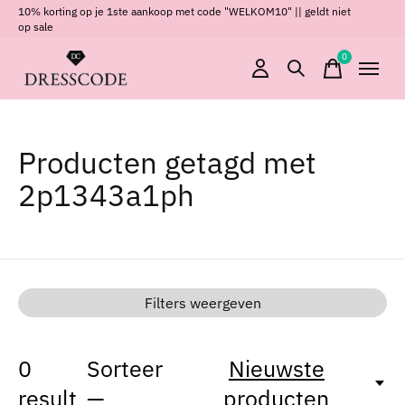
10% korting op je 1ste aankoop met code "WELKOM10" || geldt niet
op sale
0
items
Producten getagd met
2p1343a1ph
Filters weergeven
0
Sorteer
Nieuwste
result
—
producten