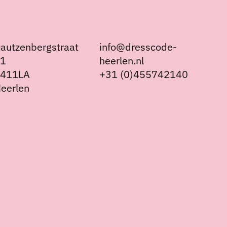
autzenbergstraat
info@dresscode-
21
heerlen.nl
6411LA
+31 (0)455742140
eerlen