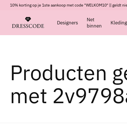
10% korting op je 1ste aankoop met code "WELKOM10" || geldt nie
Net
Designers
Kledin
binnen
Producten g
met 2v9798