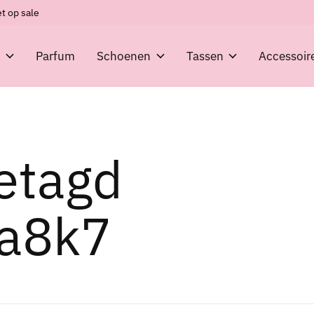
t op sale
g
Parfum
Schoenen
Tassen
Accessoir
etagd
a8k7