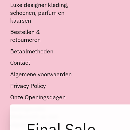
Luxe designer kleding,
schoenen, parfum en
kaarsen
Bestellen &
retourneren
Betaalmethoden
Contact
Algemene voorwaarden
Privacy Policy
Onze Openingsdagen
Kortingscode:
Welkom10 op niet
Final Sale
afgeprijsde artikelen