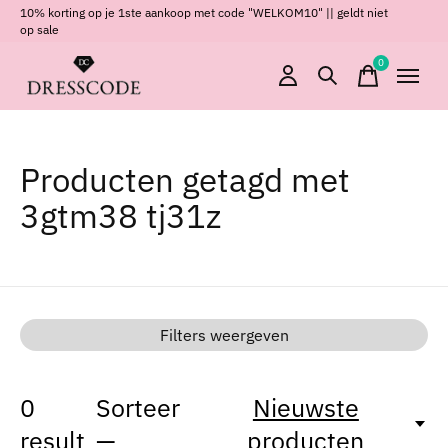
10% korting op je 1ste aankoop met code "WELKOM10" || geldt niet
op sale
0
items
Producten getagd met
3gtm38 tj31z
Filters weergeven
0
Sorteer
Nieuwste
result
—
producten