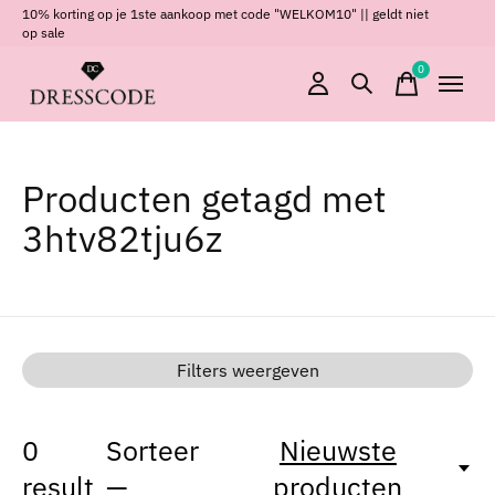
10% korting op je 1ste aankoop met code "WELKOM10" || geldt niet
op sale
0
items
Producten getagd met
3htv82tju6z
Filters weergeven
0
Sorteer
Nieuwste
result
—
producten