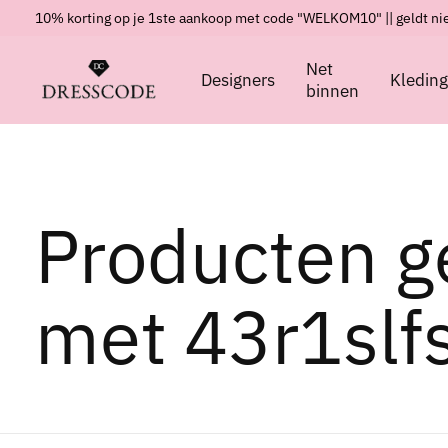
10% korting op je 1ste aankoop met code "WELKOM10" || geldt nie
Net
Designers
Kledin
binnen
Producten g
met 43r1slf