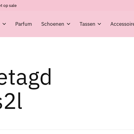
t op sale
g
Parfum
Schoenen
Tassen
Accessoir
etagd
s2l