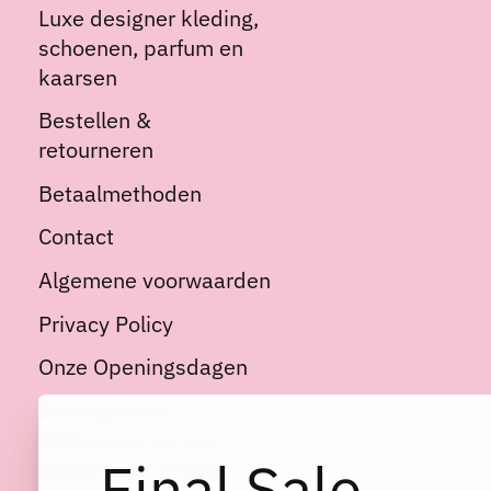
Luxe designer kleding,
schoenen, parfum en
kaarsen
Bestellen &
retourneren
Betaalmethoden
Contact
Algemene voorwaarden
Privacy Policy
Onze Openingsdagen
Kortingscode:
Welkom10 op niet
Final Sale
afgeprijsde artikelen