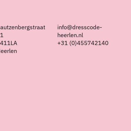
autzenbergstraat
info@dresscode-
21
heerlen.nl
6411LA
+31 (0)455742140
eerlen