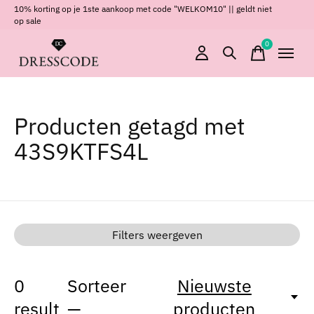
10% korting op je 1ste aankoop met code "WELKOM10" || geldt niet
op sale
0
items
Producten getagd met
43S9KTFS4L
Filters weergeven
0
Sorteer
Nieuwste
result
—
producten