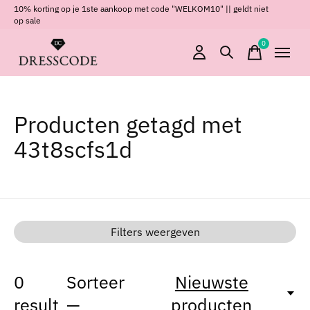
10% korting op je 1ste aankoop met code "WELKOM10" || geldt niet
op sale
0
items
Producten getagd met
43t8scfs1d
Filters weergeven
0
Sorteer
Nieuwste
result
—
producten