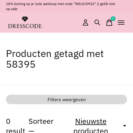
10% korting op je 1ste aankoop met code "WELKOM10" || geldt niet
op sale
0
items
Producten getagd met
58395
Filters weergeven
0
Sorteer
Nieuwste
result
—
producten