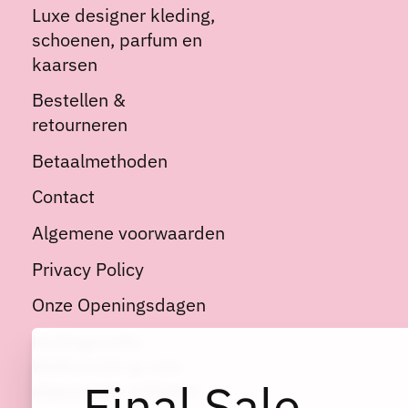
Luxe designer kleding,
schoenen, parfum en
kaarsen
Bestellen &
retourneren
Betaalmethoden
Contact
Algemene voorwaarden
Privacy Policy
Onze Openingsdagen
Kortingscode:
Welkom10 op niet
Final Sale
afgeprijsde artikelen