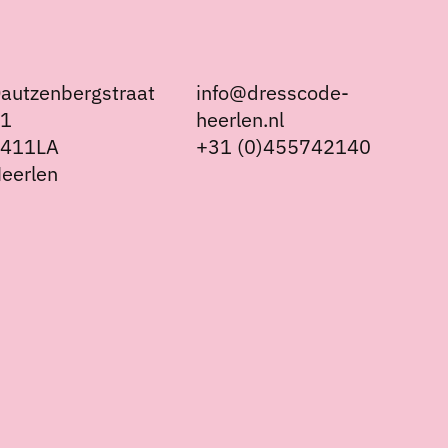
autzenbergstraat
info@dresscode-
21
heerlen.nl
6411LA
+31 (0)455742140
eerlen