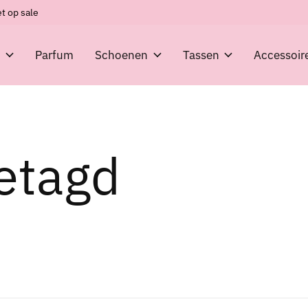
t op sale
g
Parfum
Schoenen
Tassen
Accessoir
etagd