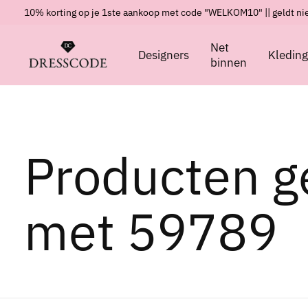
10% korting op je 1ste aankoop met code "WELKOM10" || geldt nie
Net
Designers
Kledin
binnen
Producten g
met 59789