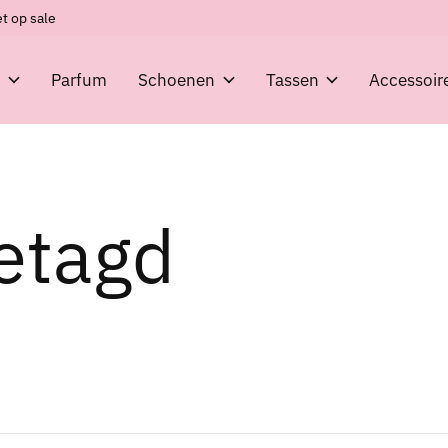
t op sale
g
Parfum
Schoenen
Tassen
Accessoir
etagd