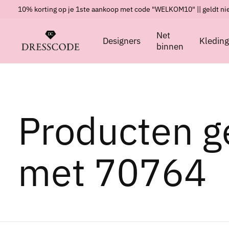
10% korting op je 1ste aankoop met code "WELKOM10" || geldt nie
Net
Designers
Kledin
binnen
Producten g
met 70764