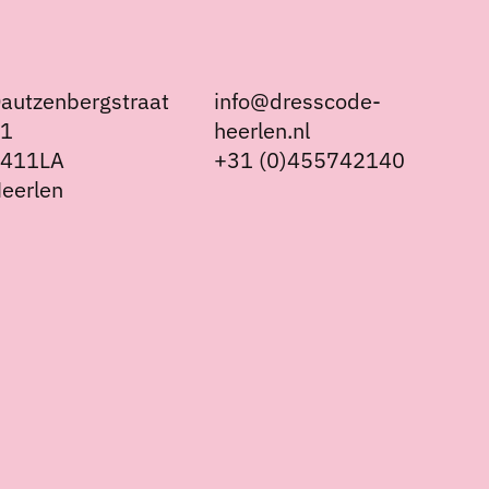
autzenbergstraat
info@dresscode-
21
heerlen.nl
6411LA
+31 (0)455742140
eerlen