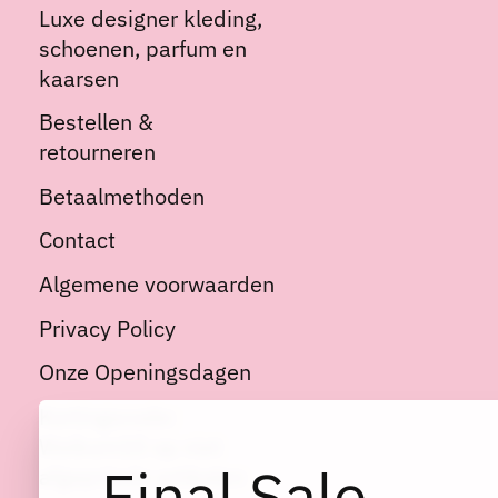
Luxe designer kleding,
schoenen, parfum en
kaarsen
Bestellen &
retourneren
Betaalmethoden
Contact
Algemene voorwaarden
Privacy Policy
Onze Openingsdagen
Kortingscode:
Welkom10 op niet
Final Sale
afgeprijsde artikelen