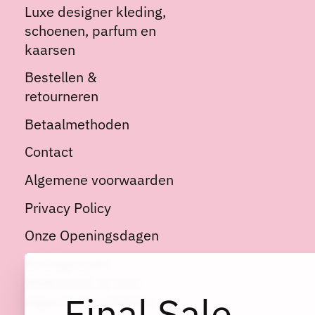
Luxe designer kleding,
schoenen, parfum en
kaarsen
Bestellen &
retourneren
Betaalmethoden
Contact
Algemene voorwaarden
Privacy Policy
Onze Openingsdagen
Kortingscode:
Welkom10 op niet
Final Sale
afgeprijsde artikelen