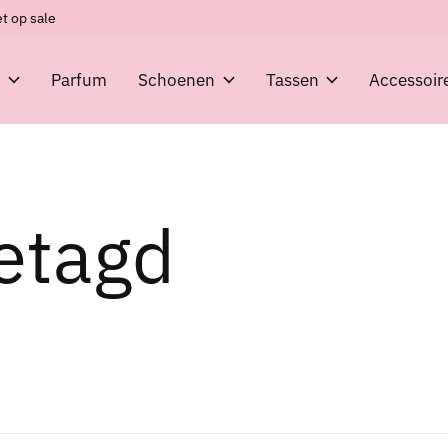
t op sale
g
Parfum
Schoenen
Tassen
Accessoir
etagd