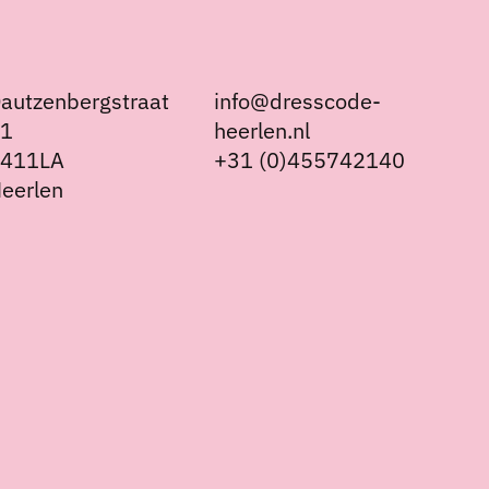
autzenbergstraat
info@dresscode-
21
heerlen.nl
6411LA
+31 (0)455742140
eerlen