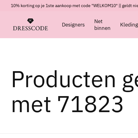
10% korting op je 1ste aankoop met code "WELKOM10" || geldt nie
Net
Designers
Kledin
binnen
Producten g
met 71823