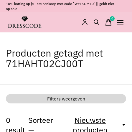
10% korting op je 1ste aankoop met code "WELKOM10" || geldt niet
op sale
0
items
Producten getagd met
71HAHT02CJ00T
Filters weergeven
0
Sorteer
Nieuwste
result
—
producten