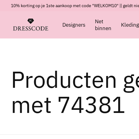
10% korting op je 1ste aankoop met code "WELKOM10" || geldt nie
Net
Designers
Kledin
binnen
Producten g
met 74381