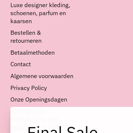
Luxe designer kleding,
schoenen, parfum en
kaarsen
Bestellen &
retourneren
Betaalmethoden
Contact
Algemene voorwaarden
Privacy Policy
Onze Openingsdagen
Kortingscode:
Welkom10 op niet
Final Sale
afgeprijsde artikelen