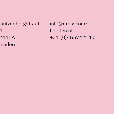
autzenbergstraat
info@dresscode-
21
heerlen.nl
6411LA
+31 (0)455742140
eerlen