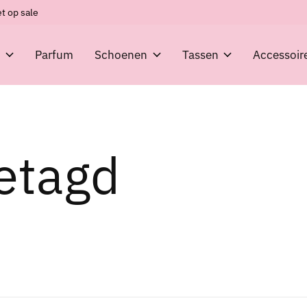
t op sale
g
Parfum
Schoenen
Tassen
Accessoir
etagd