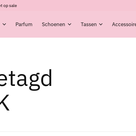
t op sale
g
Parfum
Schoenen
Tassen
Accessoir
etagd
K