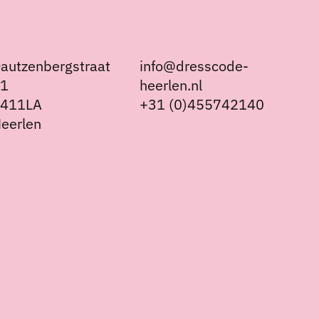
autzenbergstraat
info@dresscode-
21
heerlen.nl
6411LA
+31 (0)455742140
eerlen