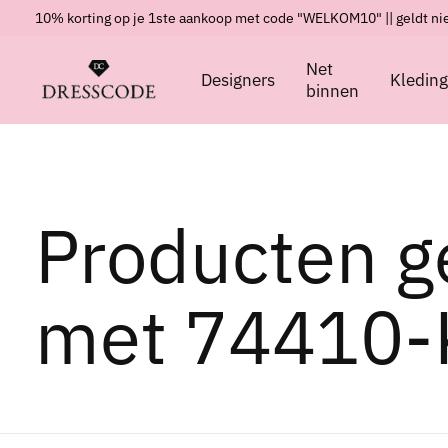
10% korting op je 1ste aankoop met code "WELKOM10" || geldt nie
Net
Designers
Kledin
binnen
Producten g
met 74410-