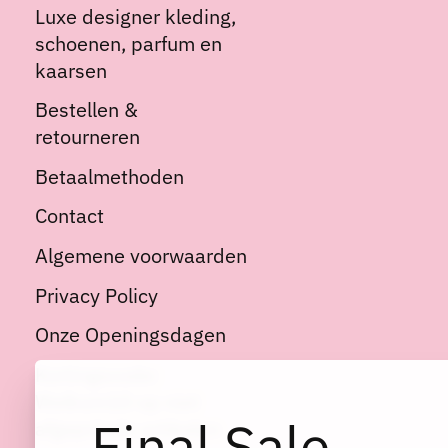
Luxe designer kleding,
schoenen, parfum en
kaarsen
Bestellen &
retourneren
Betaalmethoden
Contact
Algemene voorwaarden
Privacy Policy
Onze Openingsdagen
Kortingscode:
Welkom10 op niet
Final Sale
afgeprijsde artikelen