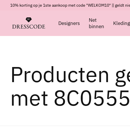
10% korting op je 1ste aankoop met code "WELKOM10" || geldt nie
Net
Designers
Kledin
binnen
Producten g
met 8C055