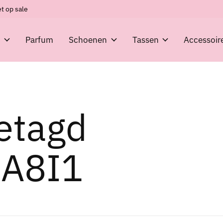
t op sale
g
Parfum
Schoenen
Tassen
Accessoir
etagd
5A8I1