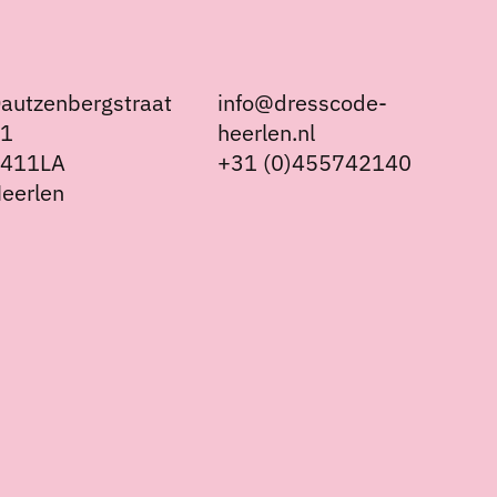
autzenbergstraat
info@dresscode-
21
heerlen.nl
6411LA
+31 (0)455742140
eerlen