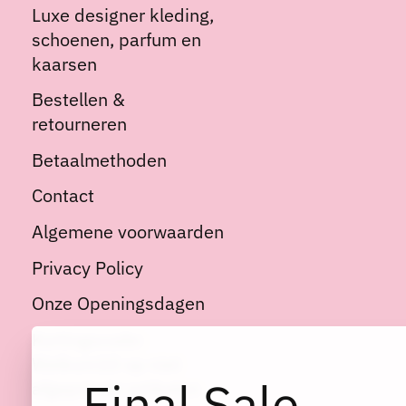
Luxe designer kleding,
schoenen, parfum en
kaarsen
Bestellen &
retourneren
Betaalmethoden
Contact
Algemene voorwaarden
Privacy Policy
Onze Openingsdagen
Kortingscode:
Welkom10 op niet
Final Sale
afgeprijsde artikelen