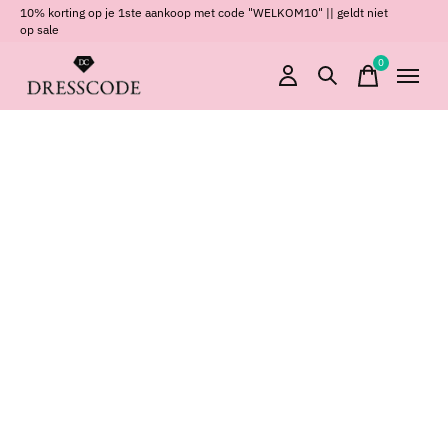
10% korting op je 1ste aankoop met code "WELKOM10" || geldt niet
op sale
0
items